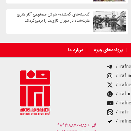
گنجینه‌های گمشده؛ هوش مصنوعی آثار هنری
غارت‌شده در دوران نازی‌ها را برمی‌گرداند
پرونده‌های ویژه
درباره ما
/ irafn
/ iraf.
/ irafn
/ iraf.ir
/ irafn
/ irafir
/ irafn
+۹۸۹۲۱۸۸۷۶۰۱۸۶