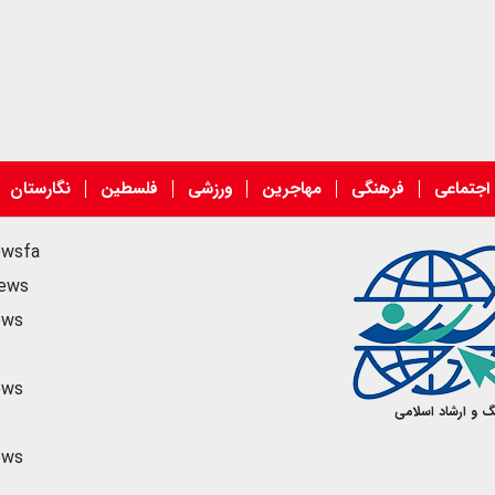
اجتماعی
فرهنگی
مهاجرین
ورزشی
فلسطین
نگارستان
ewsfa
news
ews
ews
گ و ارشاد اسلامی
ews