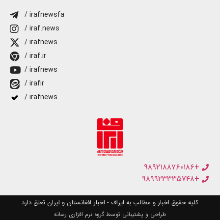
/ irafnewsfa
/ iraf.news
/ irafnews
/ iraf.ir
/ irafnews
/ irafir
/ irafnews
+۹۸۹۲۱۸۸۷۶۰۱۸۶
+۹۸۹۹۲۳۳۳۵۷۴۸
کلیه حقوق اخبار و مطالب به ایراف - اخبار افغانستان و ایران تعلق دارد
طراحی و پشتیبانی توسط گروه نرم افزاری رسانه