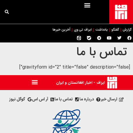
گزارش
گفتگو
یادداشت
ایراف تی وی
آخرین خبرها
تماس با ما
[gravityform id=”2″ title=”false” description=”false”]
ایراف - اخبار افغانستان و ایران
ارسال خبر
درباره ما
تماس با ما
آر اس اس
گوگل نیوز