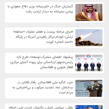
گسترش جنگ در خاورمیانه؛ وزیر دفاع سعودی با
پیامی محرمانه به دیدار ترامپ رفت
اجرای مرحله بیست و هفتم عملیات «صاعقه»
ارتش؛ انهدام مراکز راهبردی آمریکا در پایگاه
«احمد الجابر» کویت
پیشنهاد «فضای مشترک توسعه»؛ طرح تازه
رئیس‌جمهور ازبکستان برای پیوند آسیای مرکزی،
قفقاز جنوبی و افغانستان
حزب کنگره ملی افغانستان: رفتار طالبان در
بدخشان نماد تشدید سرکوب و بی‌احترامی به
مردم است
بقائی: میانجی اصلی، پاکستان است، چین اضافه