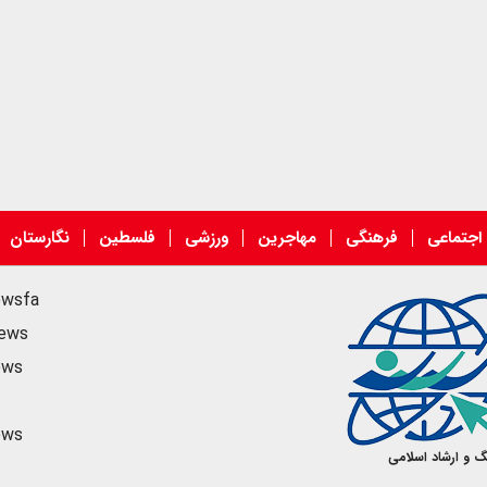
اجتماعی
فرهنگی
مهاجرین
ورزشی
فلسطین
نگارستان
ewsfa
news
ews
ews
گ و ارشاد اسلامی