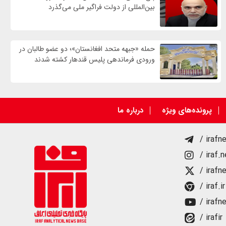
بین‌المللی از دولت فراگیر ملی می‌گذرد
حمله «جبهه متحد افغانستان»؛ دو عضو طالبان در
ورودی فرماندهی پلیس قندهار کشته شدند
پرونده‌های ویژه
درباره ما
/ irafn
/ iraf.
/ irafn
/ iraf.ir
/ irafn
/ irafir