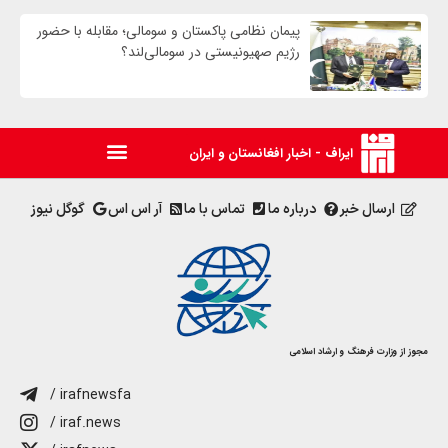
پیمان نظامی پاکستان و سومالی؛ مقابله با حضور
رژيم صهیونیستی در سومالی‌لند؟
ایراف - اخبار افغانستان و ایران
ارسال خبر
درباره ما
تماس با ما
آر اس اس
گوگل نیوز
مجوز از وزارت فرهنگ و ارشاد اسلامی
/ irafnewsfa
/ iraf.news