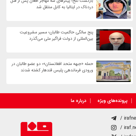
بازگشت تلخ؛ پیکرهای سه مهاجر افغان پس از قتل
دردناک در ایتالیا به کابل منتقل شد
پنج سالگی حاکمیت طالبان؛ مسیر مشروعیت
بین‌المللی از دولت فراگیر ملی می‌گذرد
حمله «جبهه متحد افغانستان»؛ دو عضو طالبان در
ورودی فرماندهی پلیس قندهار کشته شدند
پرونده‌های ویژه
درباره ما
/ irafn
/ iraf.