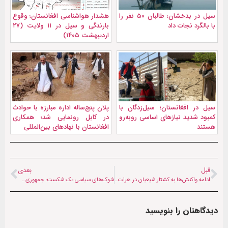
سیل در بدخشان؛ طالبان ۵۰ نفر را
هشدار هواشناسی افغانستان؛ وقوع
با بالگرد نجات داد
بارندگی و سیل در ۱۱ ولایت (۲۷
اردیبهشت ۱۴۰۵)
سیل در افغانستان؛ سیل‌زدگان با
پلان پنج‌ساله اداره مبارزه با حوادث
کمبود شدید نیازهای اساسی روبه‌رو
در کابل رونمایی شد؛ همکاری
هستند
افغانستان با نهادهای بین‌المللی
قبل
بعدی
ادامه واکنش‌ها به کشتار شیعیان در هرات: به خاطر باور مذهبی‌شان تیرباران شدند
شوک‌های سیاسی یک شکست؛ جمهوری‌خواهان جوان از جنگ با ایران حمایت نمی‌کنند
دیدگاهتان را بنویسید