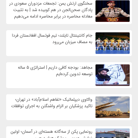
سخنگوی ارتش یمن: تجمعات مزدوران سعودی در
پادگان صحن‌الجن در هم کوبیده شد | به تثبیت
معادله محاصره در برابر محاصره ادامه می‌دهیم
جام کانتیننتال تایلند؛ تیم فوتسال افغانستان فردا
به مصاف میزبان می‌رود
مجاهد: بودجه کافی داریم | استراتژی ۵ ساله
توسعه تدوین کرده‌ایم
واکاوی دیپلماتیک «تفاهم اسلام‌آباد» در تهران؛
تاکید پزشکیان بر الزام واشنگتن به اجرای توافقات
رونمایی پکن از سه‌گانه هسته‌ای در آسمان؛ اولین
نمایش عمومی موشک هوابرد چین