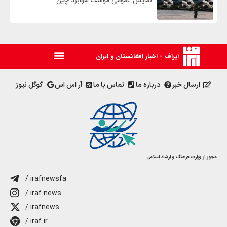
ایراف - اخبار افغانستان و ایران
ارسال خبر
درباره ما
تماس با ما
آر اس اس
گوگل نیوز
مجوز از وزارت فرهنگ و ارشاد اسلامی
/ irafnewsfa
/ iraf.news
/ irafnews
/ iraf.ir