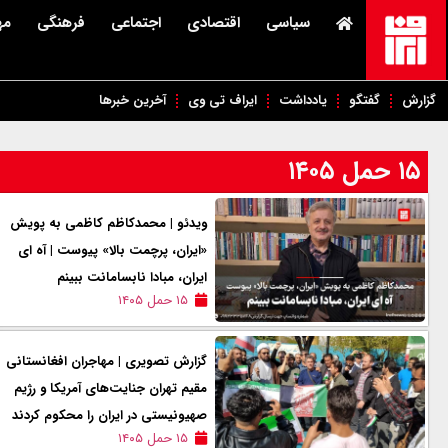
سیاسی
اقتصادی
اجتماعی
فرهنگی
مه
گزارش
گفتگو
یادداشت
ایراف تی وی
آخرین خبرها
۱۵ حمل ۱۴۰۵
ویدئو | محمدکاظم کاظمی به پویش
«ایران، پرچمت بالا» پیوست | آه ای
ایران، مبادا نابسامانت ببینم
۱۵ حمل ۱۴۰۵
گزارش تصویری | مهاجران افغانستانی
مقیم تهران جنایت‌های آمریکا و رژیم
صهیونیستی در ایران را محکوم کردند
۱۵ حمل ۱۴۰۵