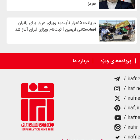
هرمز
دریافت ۱۵هزار تأییدیه ویزای عراق برای زائران
افغانستانی اربعین | ثبت‌نام ویزای ایران آغاز شد
پرونده‌های ویژه
درباره ما
/ irafn
/ iraf.
/ irafn
/ iraf.ir
/ irafn
/ irafir
/ irafn