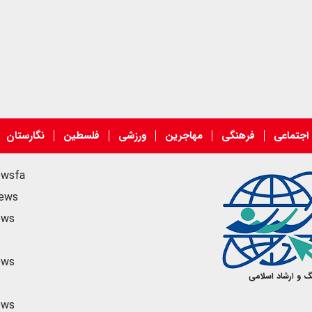
اجتماعی
فرهنگی
مهاجرین
ورزشی
فلسطین
نگارستان
ewsfa
news
ews
ews
گ و ارشاد اسلامی
ews