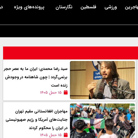
اجرین
ورزشی
فلسطین
نگارستان
پرونده‌های ویژه
در
سید رضا محمدی: ایران ما به عصر حجر
برنمی‌گردد | چون شاهنامه در وجودش
زنده است
۱۵ حمل ۱۴۰۵
مهاجران افغانستانی مقیم تهران
جنایت‌های آمریکا و رژیم صهیونیستی
در ایران را محکوم کردند
۱۵ حمل ۱۴۰۵