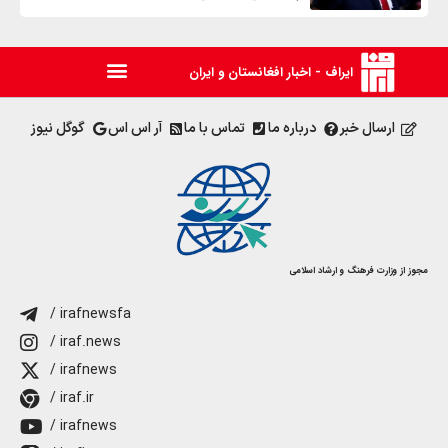
ایراف - اخبار افغانستان و ایران
ارسال خبر
درباره ما
تماس با ما
آر اس اس
گوگل نیوز
مجوز از وزارت فرهنگ و ارشاد اسلامی
/ irafnewsfa
/ iraf.news
/ irafnews
/ iraf.ir
/ irafnews