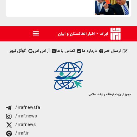
ایراف - اخبار افغانستان و ایران
ارسال خبر
درباره ما
تماس با ما
آر اس اس
گوگل نیوز
مجوز از وزارت فرهنگ و ارشاد اسلامی
/ irafnewsfa
/ iraf.news
/ irafnews
/ iraf.ir