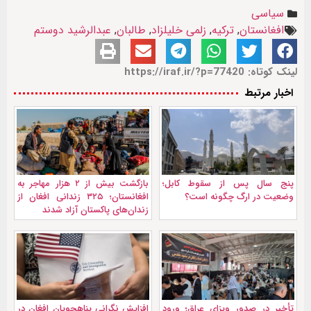
سیاسی
افغانستان
,
ترکیه
,
زلمی خلیلزاد
,
طالبان
,
عبدالرشید دوستم
لینک کوتاه: https://iraf.ir/?p=77420
اخبار مرتبط
پنج سال پس از سقوط کابل؛
بازگشت بیش از ۲ هزار مهاجر به
وضعیت در ارگ چگونه است؟
افغانستان؛ ۳۲۵ زندانی افغان از
زندان‌های پاکستان آزاد شدند
تأخیر در صدور ویزای عراق؛ ورود
افزایش نگرانی پناهجویان افغان در