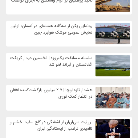
تاکید پزشکیان بر الزام واشنگتن به اجرای توافقات
رونمایی پکن از سه‌گانه هسته‌ای در آسمان؛ اولین
نمایش عمومی موشک هوابرد چین
سلسله مسابقات یک‌روزه | نخستین دیدار کریکت
افغانستان و ایرلند لغو شد
هشدار تازه اوچا | ۲.۷ میلیون بازگشت‌کننده افغان
در انتظار کمک فوری
روایت سی‌ان‌ان از آشفتگی در کاخ سفید: خشم و
ناامیدی ترامپ از ایستادگی ایران