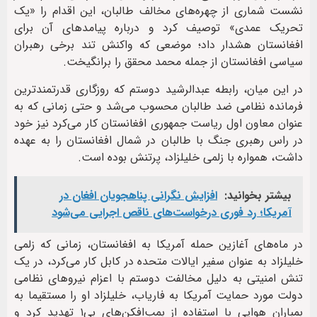
نشست شماری از چهره‌های مخالف طالبان، این اقدام را «یک
تحریک عمدی» توصیف کرد و درباره پیامدهای آن برای
افغانستان هشدار داد؛ موضعی که واکنش تند برخی رهبران
سیاسی افغانستان از جمله محمد محقق را برانگیخت.
در این میان، رابطه عبدالرشید دوستم که روزگاری قدرتمندترین
فرمانده نظامی ضد طالبان محسوب می‌شد و حتی زمانی که به
عنوان معاون اول ریاست جمهوری افغانستان کار می‌کرد نیز خود
در راس رهبری جنگ با طالبان در شمال افغانستان را به عهده
داشت، همواره با زلمی خلیلزاد، پرتنش بوده است.
بیشتر بخوانید:
افزایش نگرانی پناهجویان افغان در
آمریکا؛ رد فوری درخواست‌های ناقص اجرایی می‌شود
در ماه‌های آغازین حمله آمریکا به افغانستان، زمانی که زلمی
خلیلزاد به عنوان سفیر ایالات متحده در کابل کار می‌کرد، در یک
تنش امنیتی به دلیل مخالفت دوستم با اعزام نیروهای نظامی
دولت مورد حمایت آمریکا به فاریاب، خلیلزاد او را مستقیما به
بمباران هوایی با استفاده از بمب‌افکن‌های بی‌۱ تهدید کرد و