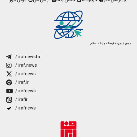
ارسال خبر
درباره ما
تماس با ما
آر اس اس
گوگل نیوز
مجوز از وزارت فرهنگ و ارشاد اسلامی
/ irafnewsfa
/ iraf.news
/ irafnews
/ iraf.ir
/ irafnews
/ irafir
/ irafnews