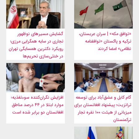
«توافق مکه» | سران عربستان،
گشایش مسیرهای نوظهور
ترکیه و پاکستان «توافقنامه
تجاری در سایه همگرایی مرزی؛
نظامی» امضا کردند
رویکرد دکترین همسایگی تهران
در خنثی‌سازی تحریم‌ها
گام کابل و عشق‌آباد برای توسعه
افزایش نگران‌کننده سوءتغذیه؛
ترانزیت؛ پیشنهاد افغانستان برای
موارد ابتلا در ۴۴ درصد مناطق
میزبانی از هیئت ۱۰۰ نفره تجار
افغانستان دو برابر شده است
ترکمنستان