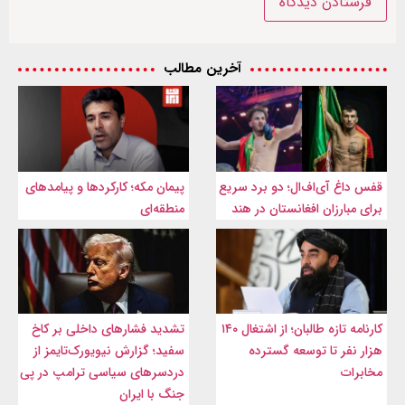
آخرین مطالب
قفس داغ آی‌اف‌ال؛ دو برد سریع
پیمان مکه؛ کارکردها و پیامدهای
برای مبارزان افغانستان در هند
منطقه‌ای
کارنامه تازه طالبان؛ از اشتغال ۱۴۰
تشدید فشارهای داخلی بر کاخ
هزار نفر تا توسعه گسترده
سفید؛ گزارش نیویورک‌تایمز از
مخابرات
دردسرهای سیاسی ترامپ در پی
جنگ با ایران