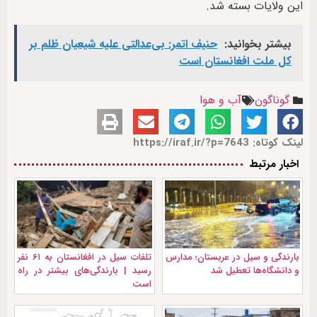
این ولایات بسته شد.
بیشتر بخوانید:
حنیف اتمر: بی‌عدالتی علیه شیعیان ظلم بر
کل ملت افغانستان است
گوناگون
آب و هوا
لینک کوتاه: https://iraf.ir/?p=7643
اخبار مرتبط
بارندگی و سیل در عربستان؛ مدارس
تلفات سیل در افغانستان به ۶۱ نفر
و دانشگاه‌ها تعطیل شد
رسید | بارندگی‌های بیشتر در راه
است