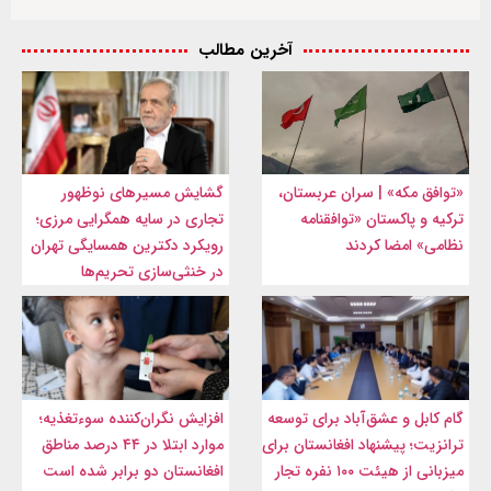
آخرین مطالب
«توافق مکه» | سران عربستان،
گشایش مسیرهای نوظهور
ترکیه و پاکستان «توافقنامه
تجاری در سایه همگرایی مرزی؛
نظامی» امضا کردند
رویکرد دکترین همسایگی تهران
در خنثی‌سازی تحریم‌ها
گام کابل و عشق‌آباد برای توسعه
افزایش نگران‌کننده سوءتغذیه؛
ترانزیت؛ پیشنهاد افغانستان برای
موارد ابتلا در ۴۴ درصد مناطق
میزبانی از هیئت ۱۰۰ نفره تجار
افغانستان دو برابر شده است