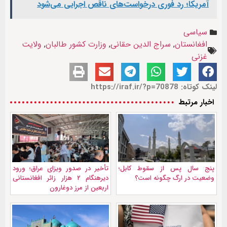
آمریکا؛ رد فوری درخواست‌های ناقص اجرایی می‌شود
سیاسی
افغانستان
,
سراج الدین حقانی
,
وزارت کشور طالبان
,
ولایت
غزنی
لینک کوتاه: https://iraf.ir/?p=70878
اخبار مرتبط
پنج سال پس از سقوط کابل؛
تأخیر در صدور ویزای عراق؛ ورود
وضعیت در ارگ چگونه است؟
دیرهنگام ۲ هزار زائر افغانستانی
اربعین از مرز دوغارون