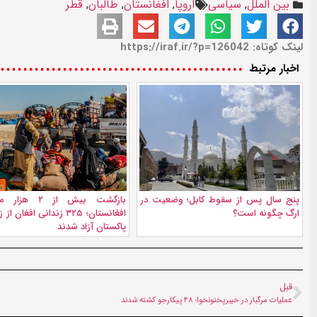
بین الملل
,
سیاسی
اروپا
,
افغانستان
,
طالبان
,
قطر
لینک کوتاه: https://iraf.ir/?p=126042
اخبار مرتبط
پنج سال پس از سقوط کابل؛ وضعیت در
بازگشت بیش از ۲ 
ارگ چگونه است؟
افغانستان؛ ۳۲۵ زندانی افغان
پاکستان آزاد شدند
قبل
عملیات مرگبار در خیبرپختونخوا؛ ۴۸ پیکارجو کشته شدند