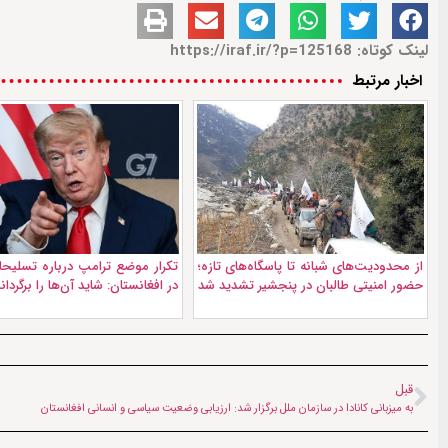
لینک کوتاه: https://iraf.ir/?p=125168
اخبار مرتبط
از محدودیت‌های شبانه تا پاسگاه‌‌های تازه؛
تکرار موضع ترامپ درباره تسلیحا
حضور امنیتی طالبان در پنجشیر تشدید شد
در افغانستان: شايد آن‌ها را برگردان
قبل
به میزبانی کانادا در سازمان ملل برگزار شد: ارزیابی وضعیت سیاسی و انسانی افغانستان