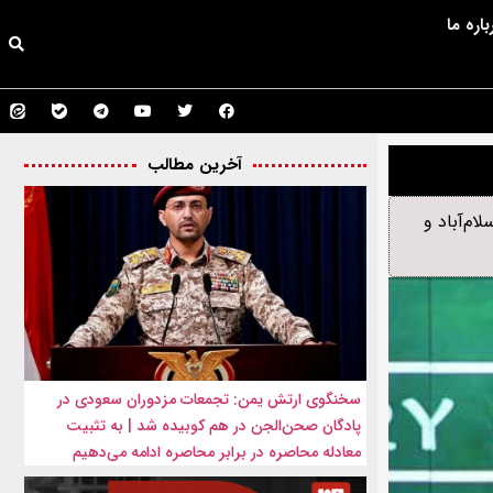
باره ما
آخرین مطالب
م‌آباد و
سخنگوی ارتش یمن: تجمعات مزدوران سعودی در
پادگان صحن‌الجن در هم کوبیده شد | به تثبیت
معادله محاصره در برابر محاصره ادامه می‌دهیم