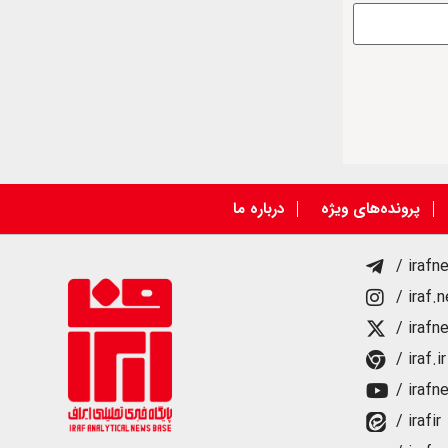
پرونده‌های ویژه
درباره ما
/ irafn
/ iraf.
/ irafn
/ iraf.ir
/ irafn
/ irafir