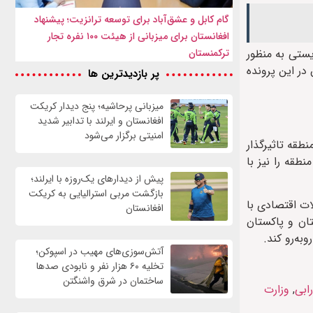
گام کابل و عشق‌آباد برای توسعه ترانزیت؛ پیشنهاد
افغانستان برای میزبانی از هیئت ۱۰۰ نفره تجار
ترکمنستان
یستی به منظور
در این پرونده
پر بازدیدترین ها
میزبانی پرحاشیه؛ پنج دیدار کریکت
افغانستان و ایرلند با تدابیر شدید
امنیتی برگزار می‌شود
طقه تاثیرگذار
طقه را نیز با
پیش از دیدارهای یک‌روزه با ایرلند؛
بازگشت مربی استرالیایی به کریکت
ات اقتصادی با
افغانستان
تان و پاکستان
به‌رو کند.
آتش‌سوزی‌های مهیب در اسپوکن؛
تخلیه ۶۰ هزار نفر و نابودی صدها
ساختمان در شرق واشنگتن
ابی
,
وزارت