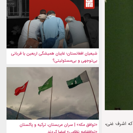
شیعیان افغانستان؛ غایبان همیشگی اربعین یا قربانی
بی‌توجهی و بی‌مسئولیتی؟
 که اشرف غنی،
«توافق مکه» | سران عربستان، ترکیه و پاکستان
«توافقنامه نظامی» امضا کردند