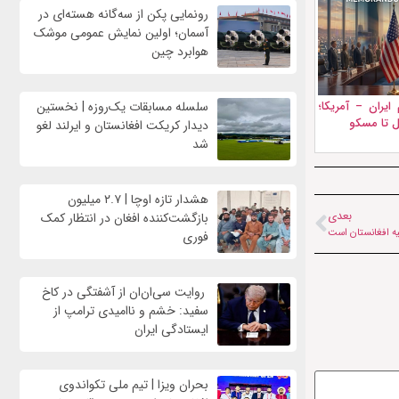
رونمایی پکن از سه‌گانه هسته‌ای در
آسمان؛ اولین نمایش عمومی موشک
هوابرد چین
ایران – آمریکا؛
سلسله مسابقات یک‌روزه | نخستین
بل تا مسکو
دیدار کریکت افغانستان و ایرلند لغو
شد
هشدار تازه اوچا | ۲.۷ میلیون
بعدی
بازگشت‌کننده افغان در انتظار کمک
یه افغانستان است
فوری
روایت سی‌ان‌ان از آشفتگی در کاخ
سفید: خشم و ناامیدی ترامپ از
ایستادگی ایران
بحران ویزا | تیم ملی تکواندوی