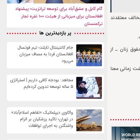
گام کابل و عشق‌آباد برای توسعه ترانزیت؛ پیشنهاد
افغانستان برای میزبانی از هیئت ۱۰۰ نفره تجار
مخالف معتقدند
ترکمنستان
پر بازدیدترین ها
.
جام کانتیننتال تایلند؛ تیم فوتسال
وق زنان ـ از
افغانستان فردا به مصاف میزبان
می‌رود
شت زمانی معنا
مجاهد: بودجه کافی داریم | استراتژی
۵ ساله توسعه تدوین کرده‌ایم
واکاوی دیپلماتیک «تفاهم اسلام‌آباد»
در تهران؛ تاکید پزشکیان بر الزام
واشنگتن به اجرای توافقات