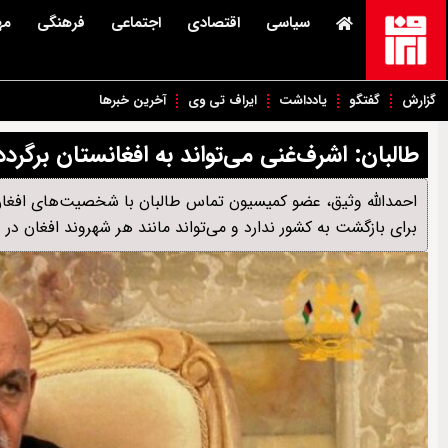
سیاسی
اقتصادی
اجتماعی
فرهنگی
مه
گزارش
گفتگو
یادداشت
ایراف تی وی
آخرین خبرها
طالبان: اشرف‌غنی می‌تواند به افغانستان برگردد
احمدالله وثیق، عضو کمیسیون تماس طالبان با شخصیت‌های افغان،
برای بازگشت به کشور ندارد و می‌تواند مانند هر شهروند افغان در