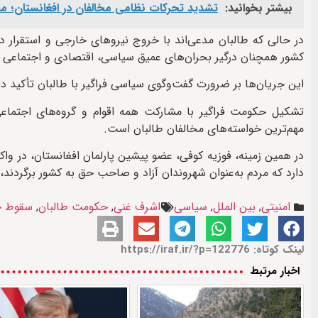
بیشتر بخوانید:
تشدید تحرکات نظامی مخالفان در افغانستان؛ مقا
در حالی که طالبان مدعی‌اند با خروج نیروهای خارجی و استقرار د
کشور همچنان درگیر بحران‌های عمیق سیاسی، اقتصادی و اجتماعی ا
این جریان‌ها بر ضرورت گفت‌وگوی سیاسی فراگیر با طالبان تأکید دا
تشکیل حکومت فراگیر با مشارکت همه اقوام و گروه‌های اجتماع
مهم‌ترین خواسته‌های مخالفان طالبان است.
در همین زمینه، فوزیه کوفی، عضو پیشین پارلمان افغانستان، در و
دارد که مردم به‌عنوان شهروندان آزاد و صاحب حق به کشور برگردند، 
امنیتی
,
بین الملل
,
سیاسی
اشرف غنی
,
حکومت طالبان
,
سقوط ج
لینک کوتاه: https://iraf.ir/?p=122776
اخبار مرتبط