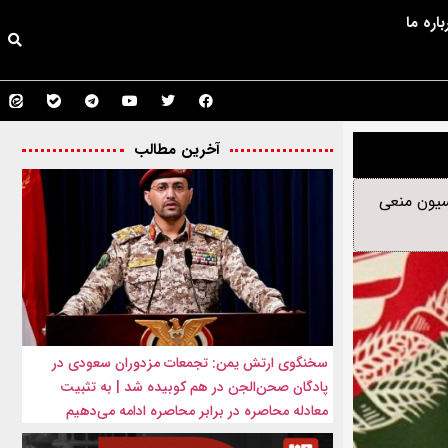
باره ما
آخرین مطالب
سیون منعی
سخنگوی ارتش یمن: تجمعات مزدوران سعودی در
پادگان صحن‌الجن در هم کوبیده شد | به تثبیت
معادله محاصره در برابر محاصره ادامه می‌دهیم