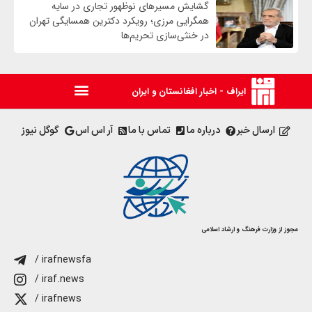
گشایش مسیرهای نوظهور تجاری در سایه
همگرایی مرزی؛ رویکرد دکترین همسایگی تهران
در خنثی‌سازی تحریم‌ها
ایراف - اخبار افغانستان و ایران
ارسال خبر
درباره ما
تماس با ما
آر اس اس
گوگل نیوز
مجوز از وزارت فرهنگ و ارشاد اسلامی
/ irafnewsfa
/ iraf.news
/ irafnews