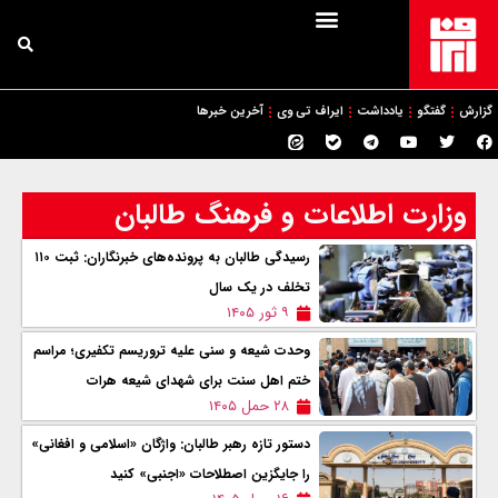
گزارش
گفتگو
یادداشت
ایراف تی وی
آخرین خبرها
وزارت اطلاعات و فرهنگ طالبان
رسیدگی طالبان به پرونده‌های خبرنگاران: ثبت ۱۱۰
تخلف در يک سال
۹ ثور ۱۴۰۵
وحدت شیعه و سنی علیه تروریسم تکفیری؛ مراسم
ختم اهل‌ سنت برای شهدای شیعه هرات
۲۸ حمل ۱۴۰۵
دستور تازه رهبر طالبان: واژگان «اسلامی و افغانی»
را جایگزین اصطلاحات «اجنبی» کنيد