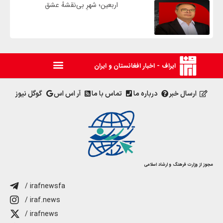
اربعین؛ شهرِ بی‌نقشهٔ عشق
ایراف - اخبار افغانستان و ایران
ارسال خبر
درباره ما
تماس با ما
آر اس اس
گوگل نیوز
مجوز از وزارت فرهنگ و ارشاد اسلامی
/ irafnewsfa
/ iraf.news
/ irafnews