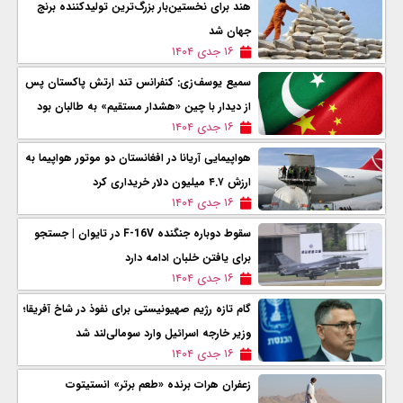
هند برای نخستین‌بار بزرگ‌ترین تولیدکننده برنج
جهان شد
۱۶ جدی ۱۴۰۴
سمیع یوسف‌زی: کنفرانس تند ارتش پاکستان پس
از دیدار با چین «هشدار مستقیم» به طالبان بود
۱۶ جدی ۱۴۰۴
هواپیمایی آریانا در افغانستان دو موتور هواپیما به
ارزش ۴.۷ میلیون دلار خریداری کرد
۱۶ جدی ۱۴۰۴
سقوط دوباره جنگنده F‑16V در تایوان | جستجو
برای یافتن خلبان ادامه دارد
۱۶ جدی ۱۴۰۴
گام تازه رژیم صهیونیستی برای نفوذ در شاخ آفریقا؛
وزیر خارجه اسرائیل وارد سومالی‌لند شد
۱۶ جدی ۱۴۰۴
زعفران هرات برنده «طعم برتر» انستیتوت