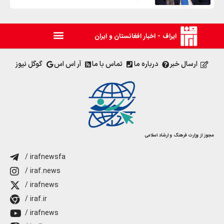
ایراف - اخبار افغانستان و ایران
ارسال خبر
درباره ما
تماس با ما
آر اس اس
گوگل نیوز
مجوز از وزارت فرهنگ و ارشاد اسلامی
/ irafnewsfa
/ iraf.news
/ irafnews
/ iraf.ir
/ irafnews