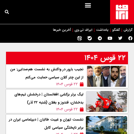
گزارش
گفتگو
یادداشت
ایراف تی وی
آخرین خبرها
۲۲ قوس ۱۴۰۴
نجیب بارور در واکنش به نشست هم‌صدایی: من
از این چتر کلان سیاسی حمایت می‌کنم
۲۲ قوس ۱۴۰۴
لیگ برتر بزکشی افغانستان | درخشش تیم‌های
بدخشان، قندوز و بغلان (شنبه ۲۲ آذر)
۲۲ قوس ۱۴۰۴
نشست تهران و غیبت طالبان | دیپلماسی ایران در
برابر ناپختگی سیاسی کابل