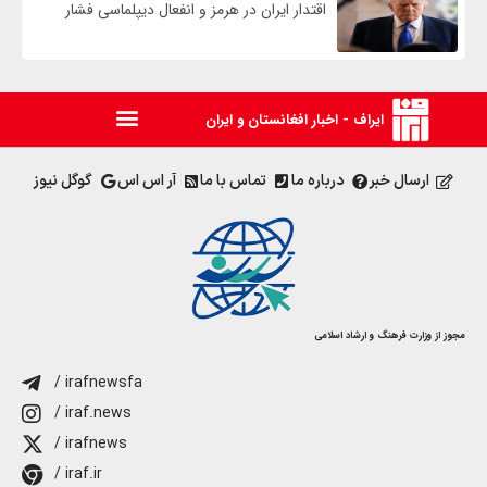
اقتدار ایران در هرمز و انفعال دیپلماسی فشار
ایراف - اخبار افغانستان و ایران
ارسال خبر
درباره ما
تماس با ما
آر اس اس
گوگل نیوز
مجوز از وزارت فرهنگ و ارشاد اسلامی
/ irafnewsfa
/ iraf.news
/ irafnews
/ iraf.ir