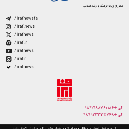
مجوز از وزارت فرهنگ و ارشاد اسلامی
/ irafnewsfa
/ iraf.news
/ irafnews
/ iraf.ir
/ irafnews
/ irafir
/ irafnews
+۹۸۹۲۱۸۸۷۶۰۱۸۶
+۹۸۹۹۲۳۳۳۵۷۴۸
کلیه حقوق اخبار و مطالب به ایراف - اخبار افغانستان و ایران تعلق دارد