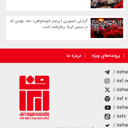
گزارش تصویری | پرچم خونخواهی؛ نماد عهدی که
در مسیر کربلا برافراشته است
پرونده‌های ویژه
درباره ما
/ irafn
/ iraf.
/ irafn
/ iraf.ir
/ irafn
/ irafir
/ irafn