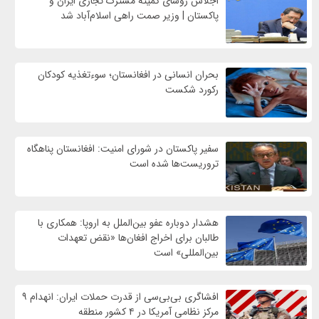
اجلاس رؤسای کمیته مشترک تجاری ایران و
پاکستان | وزیر صمت راهی اسلام‌آباد شد
بحران انسانی در افغانستان؛ سوءتغذیه کودکان
رکورد شکست
سفیر پاکستان در شورای امنیت: افغانستان پناهگاه
تروریست‌ها شده است
هشدار دوباره عفو بین‌الملل به اروپا: همکاری با
طالبان برای اخراج افغان‌ها «نقض تعهدات
بین‌المللی» است
افشاگری بی‌بی‌سی از قدرت حملات ایران: انهدام ۹
مرکز نظامی آمریکا در ۴ کشور منطقه