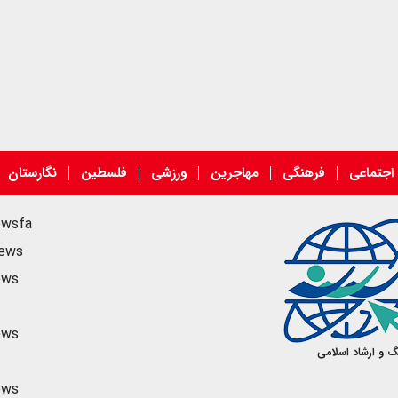
اجتماعی
فرهنگی
مهاجرین
ورزشی
فلسطین
نگارستان
ewsfa
news
ews
ews
گ و ارشاد اسلامی
ews