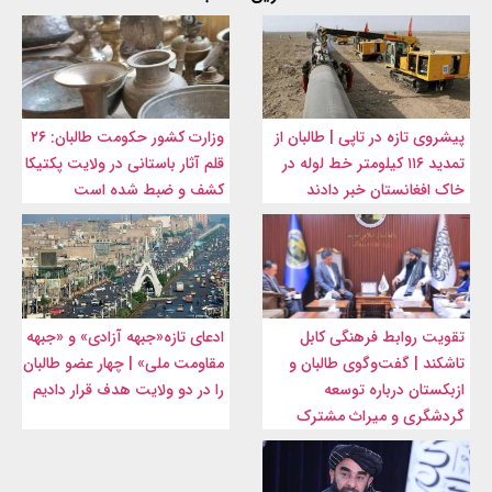
پیشروی تازه در تاپی | طالبان از
وزارت کشور حکومت طالبان: ۲۶
تمدید ۱۱۶ کیلومتر خط لوله در
قلم آثار باستانی در ولایت پکتیکا
خاک افغانستان خبر دادند
کشف و ضبط شده است
تقویت روابط فرهنگی کابل
ادعای تازه«جبهه آزادی» و «جبهه
تاشکند | گفت‌وگوی طالبان و
مقاومت ملی» | چهار عضو طالبان
ازبکستان درباره توسعه
را در دو ولایت هدف قرار دادیم
گردشگری و میراث مشترک