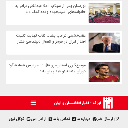
نورستان پس از سیلاب | ملا عبدالغنی برادر به
خانواده‌های آسیب‌دیده وعده کمک داد
عقب‌نشینی ترامپ پشت نقاب تهدید؛ تثبیت
اقتدار ایران در هرمز و انفعال دیپلماسی فشار
موضع‌گیری اسطوره پرتغال علیه رییس فیفا؛ فیگو:
دوران اینفانتینو باید پایان یابد
ایراف - اخبار افغانستان و ایران
ارسال خبر
درباره ما
تماس با ما
آر اس اس
گوگل نیوز