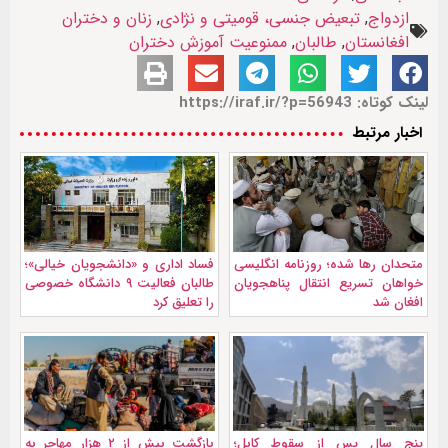
ازدواج
,
تبعیض جنسی، قومیتی و نژادی
,
زنان و دختران
افغانستان
,
طالبان
,
ممنوعیت آموزش دختران
لینک کوتاه: https://iraf.ir/?p=56943
اخبار مرتبط
متحدان رها شده؛ روزنامه انگلیسی
فساد اداری و «دانشجویان خیالی»؛
خواهان تسریع انتقال پناهجویان
طالبان فعالیت ۹ دانشگاه خصوصی
افغان شد
را تعلیق کرد
پنج سال پس از سقوط کابل؛
بازگشت بیش از ۲ هزار مهاجر به