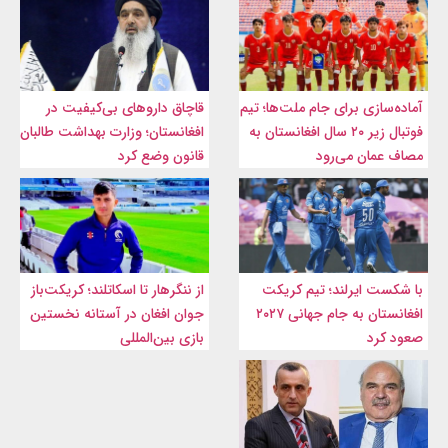
آماده‌سازی برای جام ملت‌ها؛ تیم
قاچاق داروهای بی‌کیفیت در
فوتبال زیر ۲۰ سال افغانستان به
افغانستان؛ وزارت بهداشت طالبان
مصاف عمان می‌رود
قانون وضع کرد
با شکست ایرلند؛ تیم کریکت
از ننگرهار تا اسکاتلند؛ کریکت‌باز
افغانستان به جام جهانی ۲۰۲۷
جوان افغان در آستانه نخستین
صعود کرد
بازی بین‌المللی