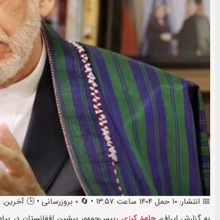
📅 انتشار: ۱۰ حمل ۱۴۰۴ ساعت ۱۳:۵۷ • 🔄 ۰ بروزرسانی • 🕒 آخرین: ۱۱ حمل ۱۴۰۴ ساعت ۱۵:۳۶
به گزارش ایراف،
حامد کرزی
رییس‌جمهور پیشین افغانستان در پیام