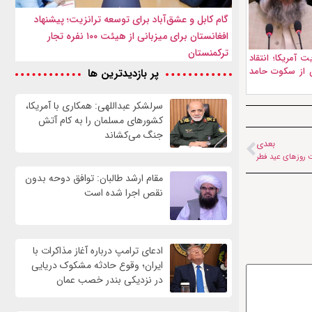
گام کابل و عشق‌آباد برای توسعه ترانزیت؛ پیشنهاد
افغانستان برای میزبانی از هیئت ۱۰۰ نفره تجار
ترکمنستان
 آمریکا؛ انتقاد
ن از سکوت حامد
پر بازدیدترین ها
سرلشکر عبداللهی: همکاری با آمریکا،
کشورهای مسلمان را به کام آتش
جنگ می‌کشاند
بعدی
ت روزهای عید فطر
مقام ارشد طالبان: توافق دوحه بدون
نقص اجرا شده است
ادعای ترامپ درباره آغاز مذاکرات با
ایران؛ وقوع حادثه مشکوک دریایی
در نزدیکی بندر خصب عمان