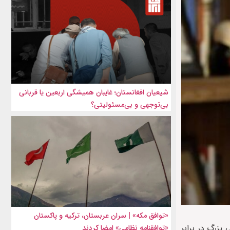
شیعیان افغانستان؛ غایبان همیشگی اربعین یا قربانی
بی‌توجهی و بی‌مسئولیتی؟
«توافق مکه» | سران عربستان، ترکیه و پاکستان
زرگ در برابر
«توافقنامه نظامی» امضا کردند