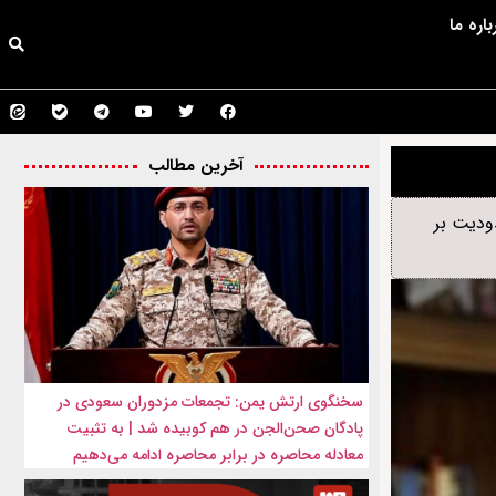
باره ما
آخرین مطالب
ودیت بر
سخنگوی ارتش یمن: تجمعات مزدوران سعودی در
پادگان صحن‌الجن در هم کوبیده شد | به تثبیت
معادله محاصره در برابر محاصره ادامه می‌دهیم