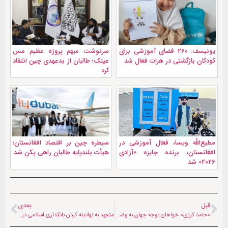
یونیسف: ۲۶۰ فضای آموزشی برای
سرنوشت مبهم پروژه عظیم مس
کودکان بازگشتی در هرات فعال شد
عینک؛ طالبان از بدعهدی چین انتقاد
کرد
مطیع‌الله ویسا، فعال آموزشی در
سیطره چین بر اقتصاد افغانستان؛
افغانستان، برنده جایزه «آزادی
هیأت بلندپایه طالبان راهی پکن شد
۲۰۲۶» شد
قبل
بعدی
«حامد کرزی» خواهان توجه جهان به وضعیت آموزش در افغانستان شد
متعهد به نهادینه کردن بانکداری اسلامی در افغانستان هستیم