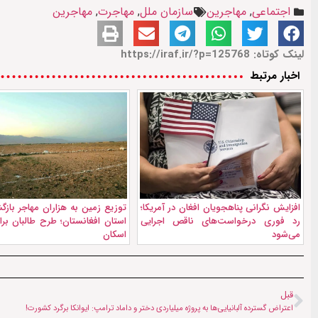
اجتماعی
,
مهاجرین
سازمان ملل
,
مهاجرت
,
مهاجرین
لینک کوتاه: https://iraf.ir/?p=125768
اخبار مرتبط
افزایش نگرانی پناهجویان افغان در آمریکا؛
رد فوری درخواست‌های ناقص اجرایی
استان افغانستان؛ طرح طالبان بر
می‌شود
اسکان
قبل
اعتراض گسترده آلبانیایی‌ها به پروژه میلیاردی دختر و داماد ترامپ: ایوانکا برگرد کشورت!