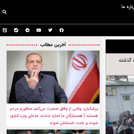
باره ما
آخرین مطالب
 در بیش از یک دهه گذشته
پزشکیان: وقتی از وفاق صحبت می‌کنم، منظورم مردم
هستند | همسایگان ما اجازه ندادند عده‌ای وارد کشور
شوند و باعث اغتشاش شوند