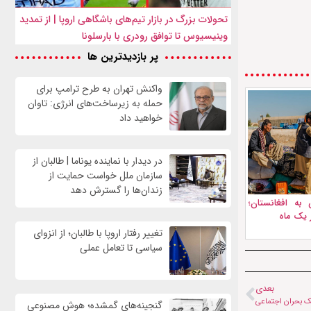
تحولات بزرگ در بازار تیم‌های باشگاهی اروپا | از تمدید
وینیسیوس تا توافق رودری با بارسلونا
پر بازدیدترین ها
واکنش تهران به طرح ترامپ برای
حمله به زیرساخت‌های انرژی: تاوان
خواهید داد
در دیدار با نماینده یوناما | طالبان از
سازمان ملل خواست حمایت از
زندان‌ها را گسترش دهد
به افغانستان؛
تغییر رفتار اروپا با طالبان؛ از انزوای
سیاسی تا تعامل عملی
بعدی
ک بحران اجتماعی
گنجینه‌های گمشده؛ هوش مصنوعی