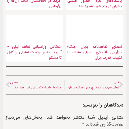
پاسگاه‌‌های تازه؛ حضور امنیتی
آمریکا در افغانستان: شايد آن‌ها را
طالبان در پنجشیر تشدید شد
برگردانیم
امضای تفاهم‌نامه پایان جنگ؛
انعکاس اوراسیایی تفاهم ایران –
بازآرایی اقتصادی- امنیتی منطقه با
آمریکا؛ تغییر ترتیبات امنیتی از کابل
تثبیت قدرت ایران
تا مسکو
قبل
بعدی
تعلل چین در استخراج مس عینک؛ طالبان درباره بازبینی قرارداد هشدار داد
از هرات تا بامیان؛ گسترش فشارهای مذهبی طالبان بر دانشجویان
دیدگاهتان را بنویسید
نشانی ایمیل شما منتشر نخواهد شد.
بخش‌های موردنیاز
علامت‌گذاری شده‌اند
*