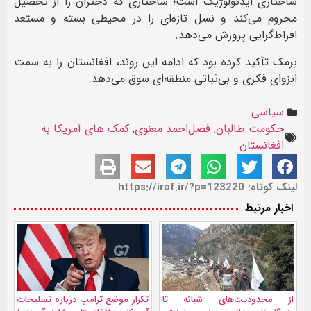
ساختاری ایدئولوژیک است؛ ساختاری که دختران را از تحصیل
محروم می‌کند و نسل تازه‌ای را در محیطی بسته و مستعد
افراط‌گرایی پرورش می‌دهد.
برمک تأکید کرده بود که ادامه این روند، افغانستان را به سمت
انزوای فکری و بی‌ثباتی منطقه‌ای سوق می‌دهد.
سیاسی
حکومت طالبان
,
فضل‌احمد معنوی
,
کمک های آمریکا به
افغانستان
لینک کوتاه: https://iraf.ir/?p=123220
اخبار مرتبط
از محدودیت‌های شبانه تا
تکرار موضع ترامپ درباره تسلیحات