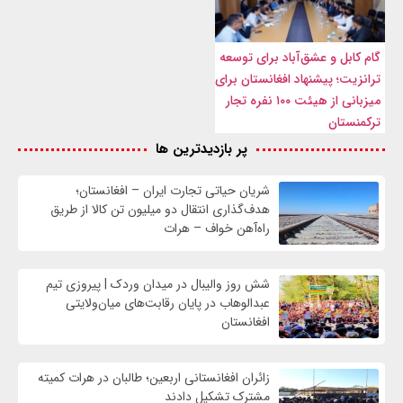
گام کابل و عشق‌آباد برای توسعه
ترانزیت؛ پیشنهاد افغانستان برای
میزبانی از هیئت ۱۰۰ نفره تجار
ترکمنستان
پر بازدیدترین ها
شریان حیاتی تجارت ایران – افغانستان؛
هدف‌گذاری انتقال دو میلیون تن کالا از طریق
راه‌آهن خواف – هرات
شش روز والیبال در میدان وردک | پیروزی تیم
عبدالوهاب در پایان رقابت‌های میان‌ولایتی
افغانستان
زائران افغانستانی اربعین؛ طالبان در هرات کمیته
مشترک تشکیل دادند