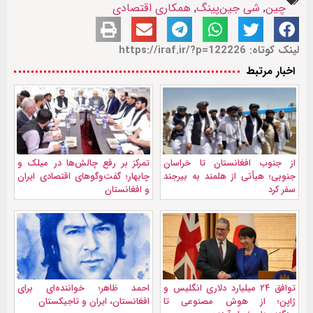
چین
,
شی جین‌پینگ
,
همکاری اقتصادی
لینک کوتاه: https://iraf.ir/?p=122226
اخبار مرتبط
از جنوب افغانستان تا خراسان
تمرکز بر رفع چالش‌ها در میلک و
جنوبی؛ هیأتی از هلمند به بیرجند
چابهار؛ گفت‌وگوهای اقتصادی ایران
سفر کرد
و افغانستان
توافق ۲۴ میلیارد دلاری انگلیس و
احمد ظاهر؛ خواننده‌ای برای
ژاپن؛ از هوش مصنوعی تا
افغانستان، ایران و تاجیکستان