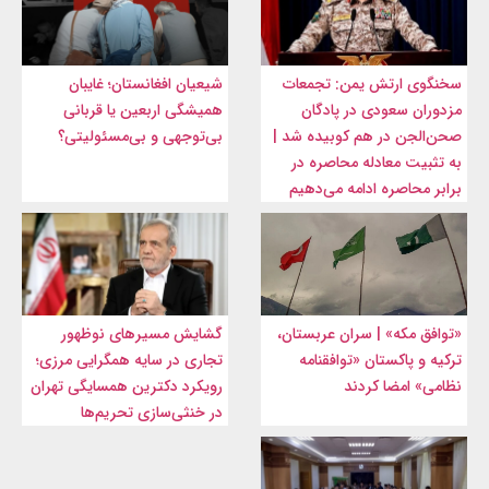
سخنگوی ارتش یمن: تجمعات
شیعیان افغانستان؛ غایبان
مزدوران سعودی در پادگان
همیشگی اربعین یا قربانی
صحن‌الجن در هم کوبیده شد |
بی‌توجهی و بی‌مسئولیتی؟
به تثبیت معادله محاصره در
برابر محاصره ادامه می‌دهیم
«توافق مکه» | سران عربستان،
گشایش مسیرهای نوظهور
ترکیه و پاکستان «توافقنامه
تجاری در سایه همگرایی مرزی؛
نظامی» امضا کردند
رویکرد دکترین همسایگی تهران
در خنثی‌سازی تحریم‌ها