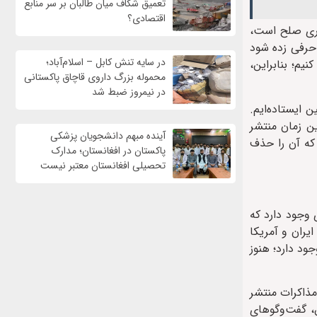
تعمیق شکاف میان طالبان بر سر منابع
اقتصادی؟
اری صلح است،
 حرفی زده شود
در سایه تنش کابل – اسلام‌آباد؛
‌کننده کمک کنیم؛ بنابراین،
محموله بزرگ داروی قاچاق پاکستانی
در نیمروز ضبط شد
 ایستاده‌ایم.
ین زمان منتشر
آینده مبهم دانشجویان پزشکی
که آن را حذف
پاکستان در افغانستان؛ مدارک
تحصیلی افغانستان معتبر نیست
 وجود دارد که
یران و آمریکا
ود دارد؛ هنوز
مذاکرات منتشر
، گفت‌وگوهای