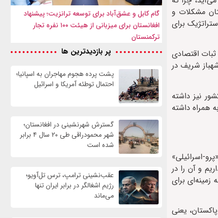
ی‌آید، چرا که
تان مشکلات و
گام کابل و عشق‌آباد برای توسعه ترانزیت؛ پیشنهاد
ستراتژیک برای
افغانستان برای میزبانی از هیئت ۱۰۰ نفره تجار
ترکمنستان
پر بازدیدترین ها
 ثبات اقتصادی
شهباز شریف در
پشت پرده هجوم مهاجران به اسپانیا؛
احتمال توطئه آمریکا و اسرائیل
شور نیز داشته
ه همراه داشته
گسترش شهرنشینی در افغانستان؛
شهر محمودراقی طی ۲۰ سال ۴ برابر
شده است
پرو-اسرائیلی»
یم و آن را در
عقب‌نشینی ترامپ، ترس تل‌آویو؛
زمینه‌ای برای
رژیم اشغالگر در برابر ایران تنها
می‌ماند
پاکستان، یعنی