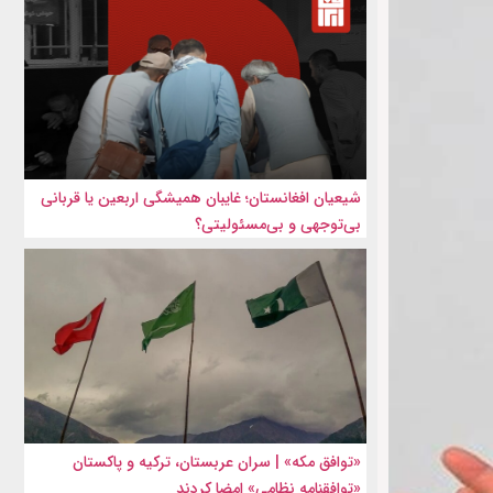
شیعیان افغانستان؛ غایبان همیشگی اربعین یا قربانی
بی‌توجهی و بی‌مسئولیتی؟
«توافق مکه» | سران عربستان، ترکیه و پاکستان
«توافقنامه نظامی» امضا کردند