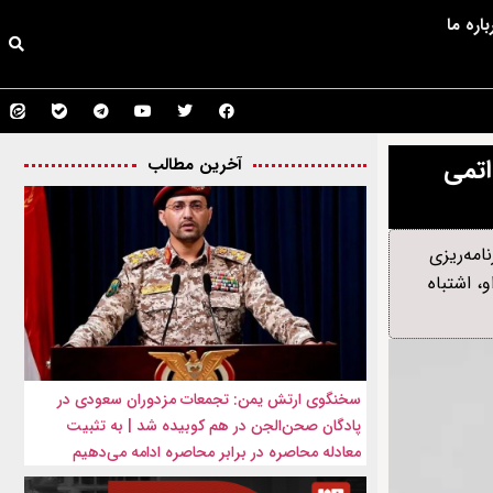
باره ما
اتمی
آخرین مطالب
امه‌ریزی
ور او، اشتباه
سخنگوی ارتش یمن: تجمعات مزدوران سعودی در
پادگان صحن‌الجن در هم کوبیده شد | به تثبیت
معادله محاصره در برابر محاصره ادامه می‌دهیم