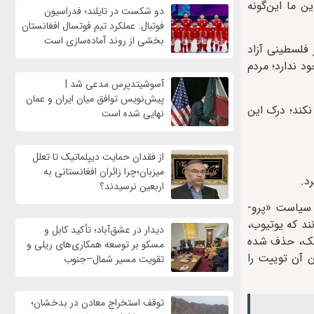
ن ما این‌گونه
دو شکست در تایلند؛ فدراسیون
فوتبال: عملکرد تیم فوتسال افغانستان
بخشی از روند آماده‌سازی است
فلسطینی آزاد
د ندارد؛ مردم
آسوشیتدپرس مدعی شد |
پیش‌نویس توافق میان ایران و عمان
نکند؛ درک این
نهایی شده است
از فقدان حمایت دیپلماتیک تا تعلل
میزبان؛چرا زائران افغانستانی به
د.
اربعین نرسیدند؟
و سیاست «پرو-
ند که یوتیوب،
دیدار در عشق‌آباد؛ تأکید کابل و
ماسک، حذف شده
مسکو بر توسعه همکاری‌های ریلی و
 آن توییت را
تقویت مسیر شمال–جنوب
توقف استخراج معادن در بدخشان؛