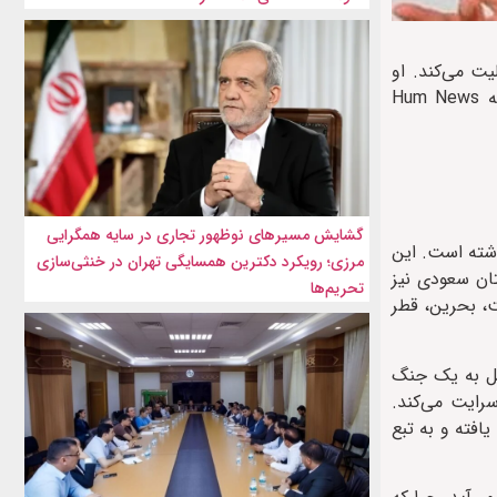
ن ستون‌نویس در روزنامه Daily Express پاکستان فعالیت می‌کند. او
همچنین تحلیلگر سیاسی در برنامه “Andar Ki Baat” در رسانه Naya Daur (پاکستان) و میزبان برنامه “Khabar Aur Tajzia” در شبکه Hum News
گشایش مسیرهای نوظهور تجاری در سایه همگرایی
اشته است. این
مرزی؛ رویکرد دکترین همسایگی تهران در خنثی‌سازی
تان سعودی نیز
تحریم‌ها
ت، بحرین، قطر
یل به یک جنگ
رایت می‌کند.
افته و به تبع