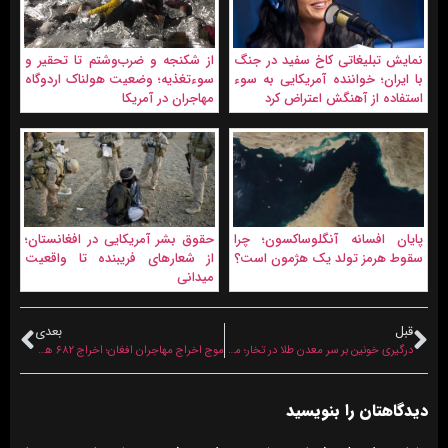
نمايش تبليغاتی کاخ سفید در جنگ
از شکنجه و ضرب‌وشتم تا تحقیر و
با ایران؛ خواننده آمریکایی به سوء
سوءتغذیه؛ وضعیت هولناک اردوگاه
استفاده از آهنگش اعتراض کرد
مهاجران در آمریکا
پایان افسانه آنگلوساکسون؛ چرا
حقوق بشر آمریکایی در افغانستان؛
سقوط هرمز تولد یک هژمون است؟
از شعارهای فریبنده تا واقعیت
میدانی
قبل
بعدی
درگیری خونین بر سر معدن طلا در تخار؛ معترضان محلی تجهیزات طالبان را به آتش کشیدند
موج اخراج مهاجران افغان؛ اخراج ۶۸۲ هزار نفر از پاکستان، بازداشت ۱۵۲ هزار نفر در ترکیه
دیدگاهتان را بنویسید