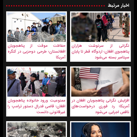
اخبار مرتبط
نگرانی از سرنوشت هزاران
حفاظت موقت از پناهجویان
پناهجوی افغان؛ اردوگاه قطر تا پایان
افغانستان؛ طرحی دوحزبی در کنگره
سپتامبر بسته می‌شود
آمریکا
افزایش نگرانی پناهجویان افغان در
ممنوعیت ورود خانواده پناهجویان
آمریکا؛ رد فوری درخواست‌های
افغان؛ قاضی فدرال دستور ترامپ را
ناقص اجرایی می‌شود
غیرقانونی دانست