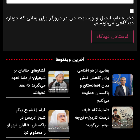
ذخیره نام، ایمیل و وبسایت من در مرورگر برای زمانی که دوباره
دیدگاهی می‌نویسم.
آخرین ویدئوها
بقایی: از هر اقدامی
فشارهای طالبان بر
برای کاهش تنش
شیعیان: از علما تعهد
میان افغانستان و
می‌گیرند که عقد
پاکستان حمایت
نخوانند
می‌کنیم
«نمایشگاه طرف
فیلم | تشییع پیکر
درست تاریخ»؛ آن‌چه
شیخ ادریس در
مردم می‌گویند
پاکستان؛ طالبان ترور او
را محکوم کرد