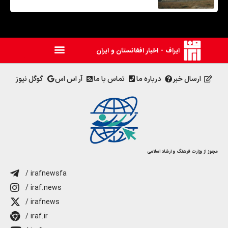
ایراف - اخبار افغانستان و ایران
ارسال خبر
درباره ما
تماس با ما
آر اس اس
گوگل نیوز
مجوز از وزارت فرهنگ و ارشاد اسلامی
/ irafnewsfa
/ iraf.news
/ irafnews
/ iraf.ir