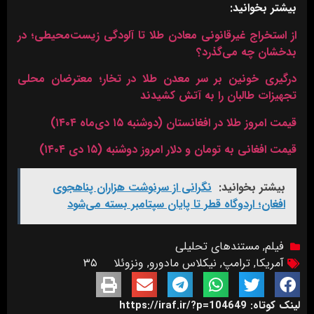
بیشتر بخوانید:
از استخراج غیرقانونی معادن طلا تا آلودگی زیست‌محیطی؛ در
بدخشان چه می‌گذرد؟
درگیری خونین بر سر معدن طلا در تخار؛ معترضان محلی
تجهیزات طالبان را به آتش کشیدند
قیمت امروز طلا در افغانستان (دوشنبه ۱۵ دی‌ماه ۱۴۰۴)
قیمت افغانی به تومان و دلار امروز دوشنبه (۱۵ دی ۱۴۰۴)
بیشتر بخوانید:
نگرانی از سرنوشت هزاران پناهجوی
افغان؛ اردوگاه قطر تا پایان سپتامبر بسته می‌شود
فیلم
,
مستندهای تحلیلی
آمریکا
,
ترامپ
,
نیکلاس مادورو
,
ونزوئلا
۳۵
لینک کوتاه: https://iraf.ir/?p=104649