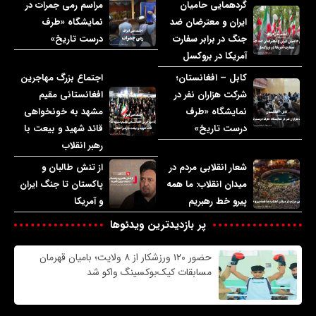
گردهمایی حامیان
مراسم رمی جمرات در
ایران و معترضان ضد
نمایشگاه «طرف
جنگ در برابر سفارت
درست تاریخ»
آمریکا در بروکسل
کابل – افغانستان؛
اجتماع بزرگ مهاجرین
شرکت هزاران نفر در
افغانستانی مقیم
نمایشگاه «طرف
مشهد به خونخواهی
درست تاریخ»
قائد شهید و بیعت با
رهبر انقلاب
شعار انقلابی مردم در
از تنش طالبان و
میدان انقلاب: ما همه
پاکستان تا جنگ ایران
پیرو خط رهبریم
و آمریکا
پر بازدیدترین ویدئوها
حضور ۱۲۰ ورزشکار از ۸ ولایت؛ بامیان قهرمان
مسابقات کیک‌بوکسینگ واکو شد