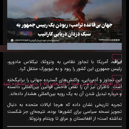
ایراف
، آمریکا با تجاوز نظامی به ونزوئلا، نیکلاس مادورو،
00:00
رئیس جمهوری این کشور را ربود و به نیویورک منتقل کرد.
00:00
این تجاوز و آدم‌ربایی، واکنش‌های گسترده جهانی را برانیگخته‌
برای افزایش یا کاهش صدا از کلیدهای بالا و پایین استفاده کنید.
است. ناظران نیز آن را نقض فاحش قوانین بین‌المللی دانسته‌
و درباره تبدیل شدن آن به یک رویه بین‌المللی هشدار داده‌اند.
تجربه تاریخی نشان داده که هرجا ایالات متحده به دنبال
تجویز نسخه سیاسی برای کشورها بوده، نتیجه‌ای جز شکست
نداشته است؛ از افغانستان و عراق تا ویتنام ونزوئلا.