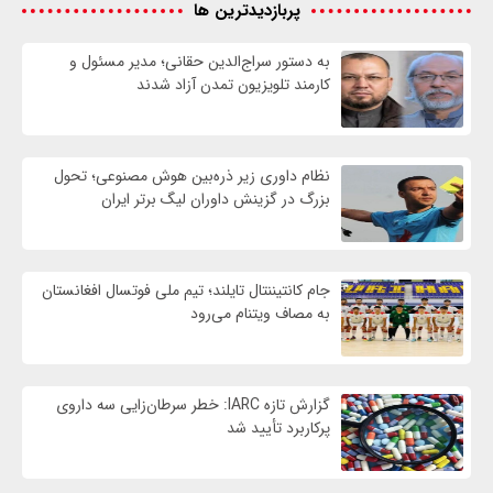
پربازدیدترین ها
به دستور سراج‌الدین حقانی؛ مدیر مسئول و
کارمند تلویزیون تمدن آزاد شدند
نظام داوری زیر ذره‌بین هوش مصنوعی؛ تحول
بزرگ در گزینش داوران لیگ برتر ایران
جام کانتیننتال تایلند؛ تیم ملی فوتسال افغانستان
به مصاف ویتنام می‌رود
گزارش تازه IARC: خطر سرطان‌زایی سه داروی
پرکاربرد تأیید شد