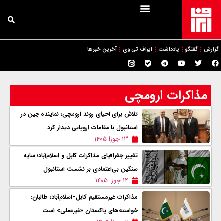
گزارش
گفتگو
یادداشت
ایراف تی وی
آخرین خبرها
مذاکرات ارومچی
تلاش برای احیای روند ارومچی؛ نماینده چین در
استانبول با مقامات اروپایی دیدار کرد
۱۳ جوزا ۱۴۰۵
تغییر جغرافیای مذاکرات کابل و اسلام‌آباد؛ سایه
سنگین بی‌اعتمادی بر نشست استانبول
۱۲ جوزا ۱۴۰۵
مذاکرات غیرمستقیم کابل–اسلام‌آباد؛ طالبان:
خواسته‌های پاکستان «غیرعملی» است