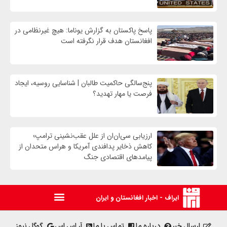
پاسخ پاکستان به گزارش یوناما: هیچ غیرنظامی در
افغانستان هدف قرار نگرفته است
پنج‌سالگی حاکمیت طالبان | شناسایی روسیه، ایجاد
فرصت‌ یا مهار تهدید؟
ارزیابی سی‌ان‌ان از علل عقب‌نشینی ترامپ؛
کاهش ذخایر پدافندی آمریکا و هراس متحدان از
پیامدهای اقتصادی جنگ
ایراف - اخبار افغانستان و ایران
ارسال خبر
درباره ما
تماس با ما
آر اس اس
گوگل نیوز