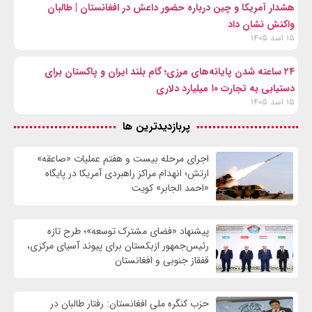
هشدار آمریکا و چین درباره حضور داعش در افغانستان | طالبان
واکنش نشان داد
۱۵ اسد ۱۴۰۵
۲۴ ساعته شدن پایانه‌های مرزی؛ گام بلند ایران و پاکستان برای
دستیابی به تجارت ۱۰ میلیارد دلاری
۱۵ اسد ۱۴۰۵
پربازدیدترین ها
اجرای مرحله بیست و هفتم عملیات «صاعقه»
ارتش؛ انهدام مراکز راهبردی آمریکا در پایگاه
«احمد الجابر» کویت
پیشنهاد «فضای مشترک توسعه»؛ طرح تازه
رئیس‌جمهور ازبکستان برای پیوند آسیای مرکزی،
قفقاز جنوبی و افغانستان
حزب کنگره ملی افغانستان: رفتار طالبان در