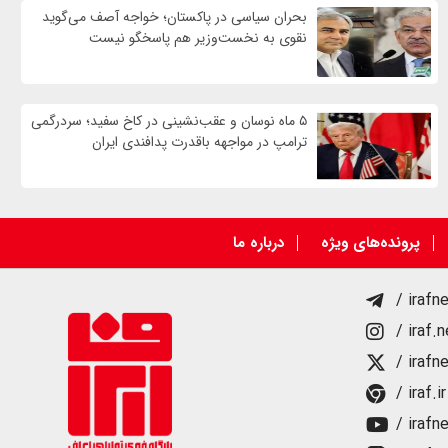
بحران سیاسی در پاکستان؛ خواجه آصف می‌گوید
نقوی به نخست‌وزیر هم پاسخگو نیست
۵ ماه نوسان و عقب‌نشینی در کاخ سفید؛ سردرگمی
ترامپ در مواجهه باقدرت پدافندی ایران
پرونده‌های ویژه
درباره ما
/ irafn
/ iraf.
/ irafn
/ iraf.ir
/ irafn