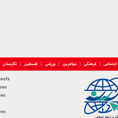
اجتماعی
فرهنگی
مهاجرین
ورزشی
فلسطین
نگارستان
ewsfa
news
ews
ews
گ و ارشاد اسلامی