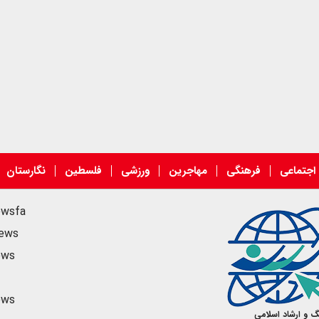
اجتماعی
فرهنگی
مهاجرین
ورزشی
فلسطین
نگارستان
ewsfa
news
ews
ews
گ و ارشاد اسلامی