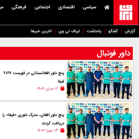
سیاسی
اقتصادی
اجتماعی
فرهنگی
مه
گزارش
گفتگو
یادداشت
ایراف تی وی
آخرین خبرها
داور فوتبال
پنج داور افغانستانی در فهرست ۲۰۲۶
فیفا
۱۶ جدی ۱۴۰۴
پنج داور افغان، مدرک داوری «فیفا» را
دریافت کردند
۱۳ جوزا ۱۴۰۴