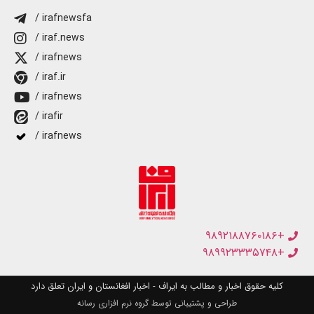
/ irafnewsfa
/ iraf.news
/ irafnews
/ iraf.ir
/ irafnews
/ irafir
/ irafnews
+۹۸۹۲۱۸۸۷۶۰۱۸۶
+۹۸۹۹۲۳۳۳۵۷۴۸
کلیه حقوق اخبار و مطالب به ایراف - اخبار افغانستان و ایران تعلق دارد
طراحی و پشتیبانی توسط گروه نرم افزاری رسانه