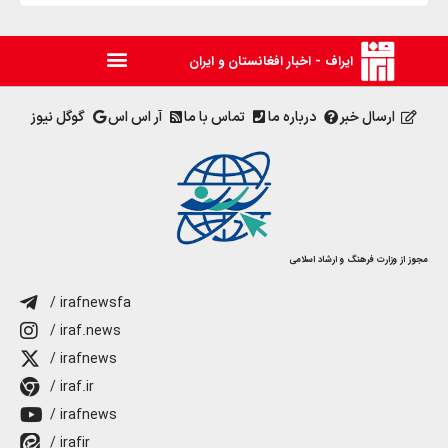
ایراف - اخبار افغانستان و ایران
ارسال خبر
درباره ما
تماس با ما
آر اس اس
گوگل نیوز
مجوز از وزارت فرهنگ و ارشاد اسلامی
/ irafnewsfa
/ iraf.news
/ irafnews
/ iraf.ir
/ irafnews
/ irafir