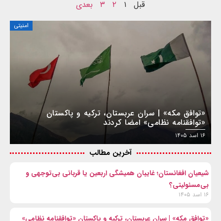
قبل
۱
۲
۳
بعدی
امنیتی
«توافق مکه» | سران عربستان، ترکیه و پاکستان
«توافقنامه نظامی» امضا کردند
۱۶ اسد ۱۴۰۵
آخرین مطالب
شیعیان افغانستان؛ غایبان همیشگی اربعین یا قربانی بی‌توجهی و
بی‌مسئولیتی؟
۱۶ اسد ۱۴۰۵
«توافق مکه» | سران عربستان، ترکیه و پاکستان «توافقنامه نظامی»