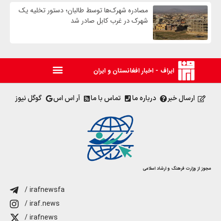
مصادره شهرک‌ها توسط طالبان؛ دستور تخلیه یک
شهرک در غرب کابل صادر شد
ایراف - اخبار افغانستان و ایران
ارسال خبر
درباره ما
تماس با ما
آر اس اس
گوگل نیوز
مجوز از وزارت فرهنگ و ارشاد اسلامی
/ irafnewsfa
/ iraf.news
/ irafnews