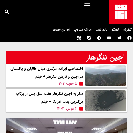
گزارش
گفتگو
یادداشت
ایراف تی وی
آخرین خبرها
اچین ننگرهار
اختصاصی ایراف؛ درگیری میان طالبان و پاکستان
در اچین و نازیان ننگرهار + فیلم
۵ حوت ۱۴۰۴
سفر به اچین ننگرهار هفت سال پس از پرتاب
بزرگترین بمب آمریکا + فیلم
۶ قوس ۱۴۰۳