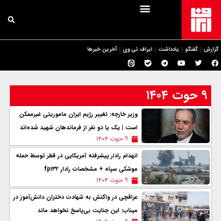
گزارش
گفتگو
یادداشت
ایراف تی وی
آخرین خبرها
۹ حوت ۱۴۰۴
وزیر خارجه: تغییر رژیم ایران ماموریتی غیرممکن
است | یک یا دو نفر از فرماندهان شهید شده‌اند
۹ حوت ۱۴۰۴
انهدام رادار پیشرفته آمریکایی در قطر توسط حمله
موشکی سپاه + مشخصات رادار fp۱۳۲
۹ حوت ۱۴۰۴
عراقچی در واکنش به شهادت دختران دانش‌آموز در
میناب: این جنایت بی‌پاسخ نخواهد ماند