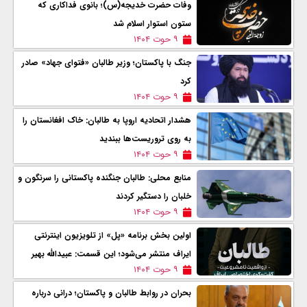
وفات حضرت خدیجه(س)؛ بانوی فداکاری که
ستون استوار اسلام شد
۹ حوت ۱۴۰۴
جنگ با پاکستان؛ وزیر طالبان «فتوای جهاد» صادر
کرد
۹ حوت ۱۴۰۴
هشدار اتحادیه اروپا به طالبان: خاک افغانستان را
به روی تروریست‌ها ببندید
۹ حوت ۱۴۰۴
منابع محلی: طالبان جنگنده پاکستانی را سرنگون و
خلبان را دستگیر کردند
۹ حوت ۱۴۰۴
اولين بخش برنامه «پل» از تلویزیون اینترنتی
ایراف منتشر می‌شود؛ این قسمت: عبیدالله بهیر
۹ حوت ۱۴۰۴
بحران در روابط طالبان و پاکستان؛ درانی درباره