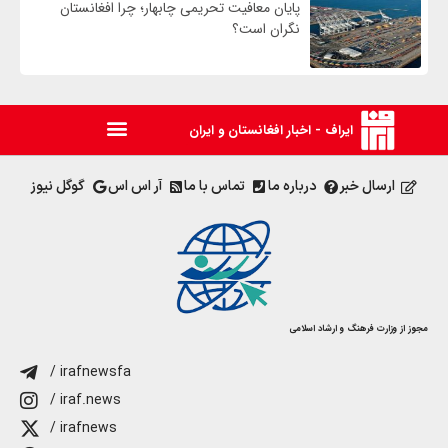
پایان معافیت تحریمی‌ چابهار؛ چرا افغانستان
نگران است؟
ایراف - اخبار افغانستان و ایران
ارسال خبر
درباره ما
تماس با ما
آر اس اس
گوگل نیوز
مجوز از وزارت فرهنگ و ارشاد اسلامی
/ irafnewsfa
/ iraf.news
/ irafnews