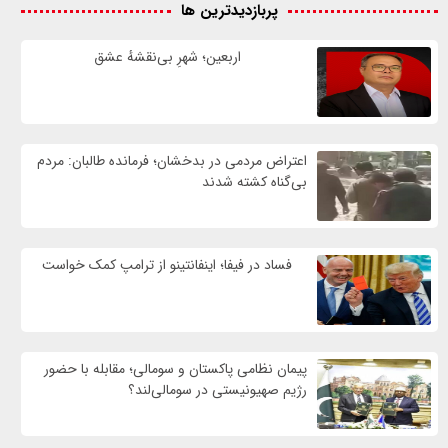
پربازدیدترین ها
اربعین؛ شهرِ بی‌نقشهٔ عشق
اعتراض مردمی در بدخشان؛ فرمانده طالبان: مردم
بی‌گناه کشته شدند
فساد در فیفا؛ اینفانتینو از ترامپ کمک خواست
پیمان نظامی پاکستان و سومالی؛ مقابله با حضور
رژيم صهیونیستی در سومالی‌لند؟