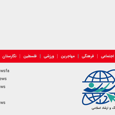
اجتماعی
فرهنگی
مهاجرین
ورزشی
فلسطین
نگارستان
ewsfa
news
ews
ews
گ و ارشاد اسلامی