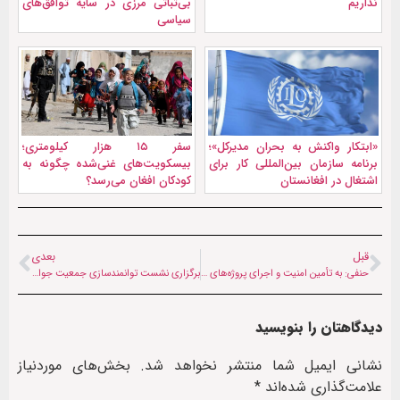
نداریم
بی‌ثباتی مرزی در سایه توافق‌های
سیاسی
«ابتکار واکنش به بحران مدیرکل»؛
سفر ۱۵ هزار کیلومتری؛
برنامه سازمان بین‌المللی کار برای
بیسکویت‌های غنی‌شده چگونه به
اشتغال در افغانستان
کودکان افغان می‌رسد؟
قبل
بعدی
حنفی: به تأمین امنیت و اجرای پروژه‌‌های عمرانی متعهدیم
برگزاری نشست توانمندسازی جمعیت جوان اتباع در خراسان رضوی
دیدگاهتان را بنویسید
نشانی ایمیل شما منتشر نخواهد شد.
بخش‌های موردنیاز
علامت‌گذاری شده‌اند
*