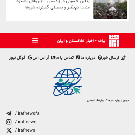
اربعین حسینی در پاکستان | آیین‌های باشکوه،
امنیت کم‌نظیر و تعطیلی گسترده شهرها
ایراف - اخبار افغانستان و ایران
ارسال خبر
درباره ما
تماس با ما
آر اس اس
گوگل نیوز
مجوز از وزارت فرهنگ و ارشاد اسلامی
/ irafnewsfa
/ iraf.news
/ irafnews