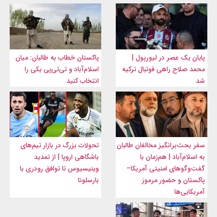
پایان یک عصر در لیورپول |
پاکستان خطاب به طالبان: میان
محمد صلاح راهی فوتبال ترکیه
اسلام‌آباد و تی‌تی‌پی یکی را
شد
انتخاب کنید
سفر بحث‌برانگیز مخالفان طالبان
تحولات بزرگ در بازار تیم‌های
به اسلام‌آباد | هم‌زمان با
باشگاهی اروپا | از تمدید
گفت‌وگوهای امنیتی آمریکا–
وینیسیوس تا توافق رودری با
پاکستان و حضور مرموز
بارسلونا
آمریکایی‌ها