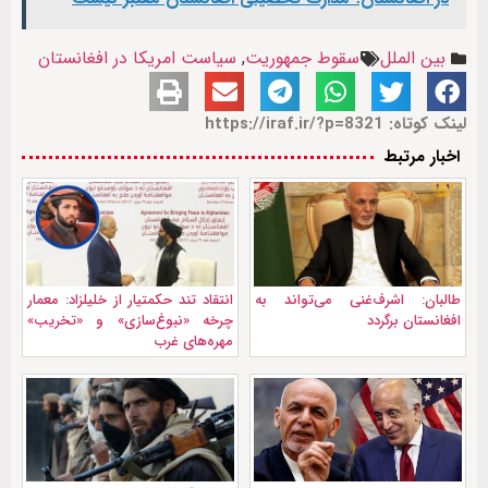
بین الملل
سقوط جمهوریت
,
سیاست امریکا در افغانستان
لینک کوتاه: https://iraf.ir/?p=8321
اخبار مرتبط
طالبان: اشرف‌غنی می‌تواند به
انتقاد تند حکمتیار از خلیلزاد: معمار
افغانستان برگردد
چرخه‌ «نبوغ‌سازی» و «تخریب»
مهره‌های غرب