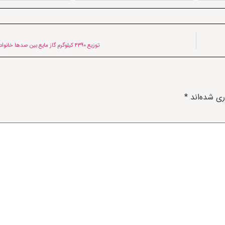
توزیع ۴۳۹۰ کیلوگرم گاز مایع بین صدها خانواده زلزله‌زده در هرات
ری شده‌اند
*