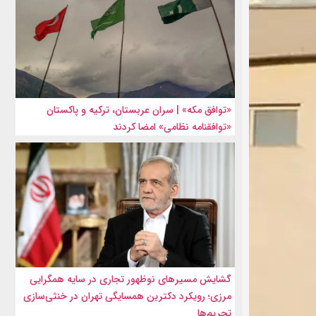
«توافق مکه» | سران عربستان، ترکیه و پاکستان
«توافقنامه نظامی» امضا کردند
گشایش مسیرهای نوظهور تجاری در سایه همگرایی
مرزی؛ رویکرد دکترین همسایگی تهران در خنثی‌سازی
تحریم‌ها