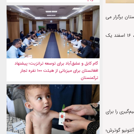
تان برگزار می
به گزارش ایراف، براساس برنامه کاری شورای امنیت سازمان ملل متحد، هیات معاونت سازمان ملل در افغانستان (یوناما) روز چهارشنبه، ۱۶ اسفند یک
گام کابل و عشق‌آباد برای توسعه ترانزیت؛ پیشنهاد
افغانستان برای میزبانی از هیئت ۱۰۰ نفره تجار
ترکمنستان
‌گیری را برای
تونیو گوترش؛