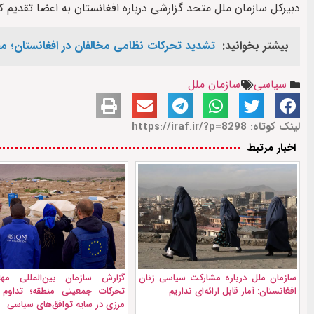
دبیرکل سازمان ملل متحد گزارشی درباره افغانستان به اعضا تقدیم ک
بیشتر بخوانید:
تشدید تحرکات نظامی مخالفان در افغانستان؛ مقا
سیاسی
سازمان ملل
لینک کوتاه: https://iraf.ir/?p=8298
اخبار مرتبط
سازمان ملل درباره مشارکت سیاسی زنان
گزارش سازمان بین‌المللی مها
افغانستان: آمار قابل ارائه‌ای نداریم
تحرکات جمعیتی منطقه؛ تداوم ب
مرزی در سایه توافق‌های سیاسی