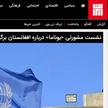
سیاسی
اقتصادی
اجتماعی
فرهنگی
مه
گزارش
گفتگو
یادداشت
ایراف تی وی
آخرین خبرها
نشست مشورتی «یوناما» درباره افغانستان برگز