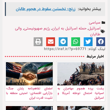
بیشتر بخوانید:
زرنج؛ نخستین سقوط در هجوم طالبان
سیاسی
اسرائیل
,
حمله اسرائیل به ایران
,
رژیم صهیونیستی
,
والی
طالبان
لینک کوتاه: https://iraf.ir/?p=69771
اخبار مرتبط
پشت پرده هجوم مهاجران به
امضای تفاهم‌نامه پایان جنگ؛
اسپانیا؛ احتمال توطئه آمریکا و
بازآرایی اقتصادی- امنیتی منطقه با
اسرائیل
تثبیت قدرت ایران