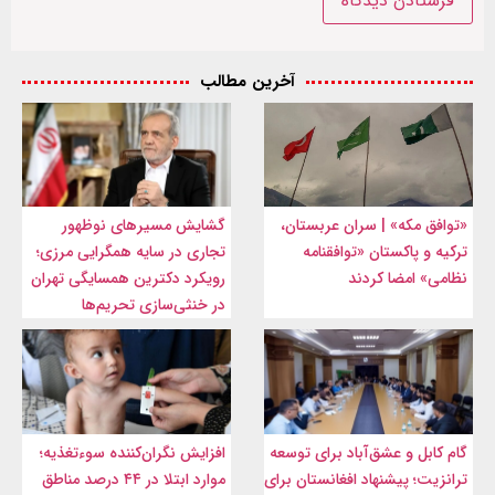
آخرین مطالب
«توافق مکه» | سران عربستان،
گشایش مسیرهای نوظهور
ترکیه و پاکستان «توافقنامه
تجاری در سایه همگرایی مرزی؛
نظامی» امضا کردند
رویکرد دکترین همسایگی تهران
در خنثی‌سازی تحریم‌ها
گام کابل و عشق‌آباد برای توسعه
افزایش نگران‌کننده سوءتغذیه؛
ترانزیت؛ پیشنهاد افغانستان برای
موارد ابتلا در ۴۴ درصد مناطق