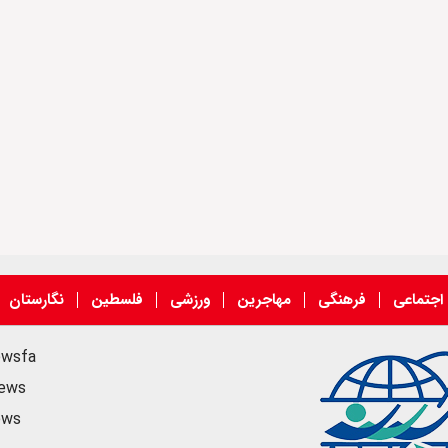
اجتماعی
فرهنگی
مهاجرین
ورزشی
فلسطین
نگارستان
ewsfa
news
ews