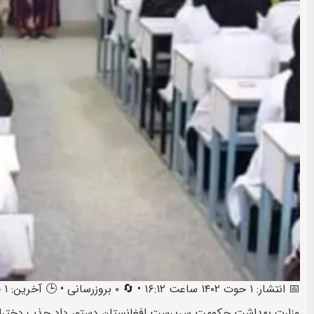
📅 انتشار: ۱ حوت ۱۴۰۲ ساعت ۱۶:۱۲ • 🔄 ۰ بروزرسانی • 🕒 آخرین: ۱ حوت ۱۴۰۲ ساعت ۱۷:۱۷
وزارت بهداشت حکومت سرپرست افغانستان دستور داد جذب دختران فارغ‌التحصی