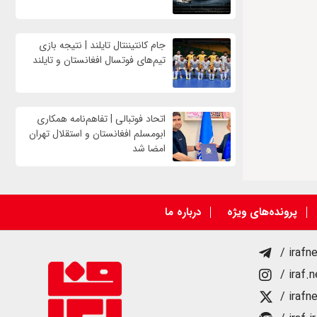
جام کانتیننتال تایلند | نتیجه بازی
تیم‌های فوتسال افغانستان و تایلند
اتحاد فوتبالی | تفاهم‌نامه همکاری
ابومسلم افغانستان و استقلال تهران
امضا شد
پرونده‌های ویژه
درباره ما
/ irafn
/ iraf.
/ irafn