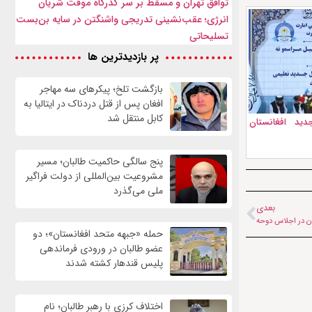
توافق تهران و مسقط بر سر گذرگاه موقت شریان
انرژی؛ عقب‌نشینی تدریجی واشنگتن در سایه بن‌بست
تسلیحاتی
پر بازدیدترین ها
بازگشت تلخ؛ پیکرهای سه مهاجر
افغان پس از قتل دردناک در ایتالیا به
کابل منتقل شد
ید افغانستان
پنج سالگی حاکمیت طالبان؛ مسیر
مشروعیت بین‌المللی از دولت فراگیر
ملی می‌گذرد
بعدی
ان در اجلاس دوحه
حمله «جبهه متحد افغانستان»؛ دو
عضو طالبان در ورودی فرماندهی
پلیس قندهار کشته شدند
اختلاف کرزی با رهبر طالبان؛ نام