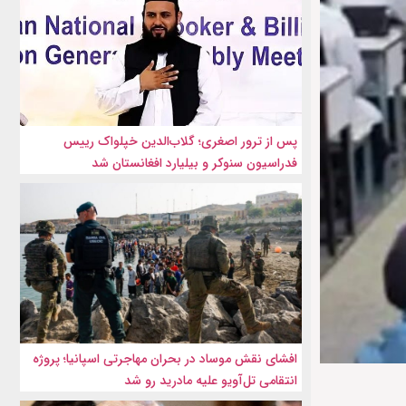
پس از ترور اصغری؛ گلاب‌الدین خپلواک رییس
فدراسیون سنوکر و بیلیارد افغانستان شد
افشای نقش موساد در بحران مهاجرتی اسپانیا؛ پروژه
انتقامی تل‌آویو علیه مادرید رو شد