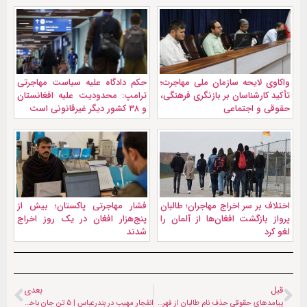
واکاوی لایحه سازمان ملی مهاجرت؛
حکم دادگاه علیه سیاست مهاجرتی
تأکید کارشناسان بر بازنگری فرهنگی،
ترامپ: محدودیت‌ علیه افغانستان
حقوقی و اجتماعی
و ۳۸ کشور دیگر غیرقانونی است
اختلاف بر سر اخراج مهاجران؛ طالبان
فشار مهاجرتی پاکستان؛ بیش از
پرواز بازگشت افغان‌ها از آلمان را
پنج‌هزار افغان در یک روز اخراج
لغو کرد
شدند
قبل
بعدی
پیامدهای حقوقی حذف نام طالبان از فهرست گروه‌های تروریستی روسیه
انفجار مهیب در بندرعباس | ۵ تن جان باختند و ۷۰۰ نفر زخمی شدند + فیلم لحظه انفجار و جزئیات