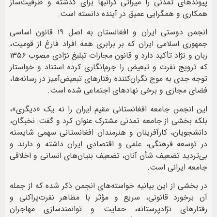
پیوندهای تمدنی را میراثی گرانبها برای گذشته‌ و ظرفیت‌ساز
همکاری و همگرایی عمیق در آینده دانسته است.
انجمن دوستی ایران و افغانستان به اصل ۱۹ قانون اساسی
جمهوری اسلامی ایران که بر برابری همه افراد فارغ از قومیت،
زبان و نژاد تأکید دارد و قانون مجازات تبلیغ نژادی مصوب ۱۳۵۶
که ترویج نفرت و تبعیض را جرم‌انگاری کرده استناد و خواستار
توجه جدی به موج نگران‌کننده رفتارهای تبعیض‌آمیز در رسانه‌ها،
فضای مجازی و برخی نهادهای اجتماعی شده است.
این انجمن جامعه افغانستانی مقیم ایران را نه یک «دیگری»،
بلکه بخشی از جامعه تمدنی مشترک عنوان کرد و گفت: نخبگان،
دانشجویان، کارآفرینان و هنرمندان افغانستانی سهمی شایسته
در توسعه فرهنگی، علمی و اقتصادی ایران داشته و دارند و
بی‌تردید تضعیف شأن آنان، تضعیف بنیان‌های انسانی و اخلاقی
جامعه ایرانی است.
در بخشی از این بیانیه خواسته‌های انجمن ذکر شده که از جمله
آن برخورد قانونی، سریع و مؤثر با مظاهر نفرت‌پراکنی و
رفتارهای نژادپرستانه، حمایت و توانمندسازی مهاجران